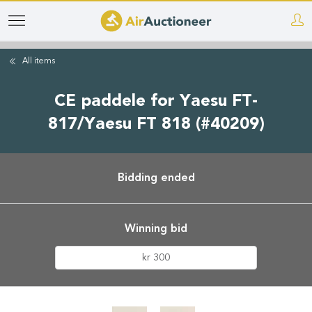
Skip
to
main
All items
content
CE paddele for Yaesu FT-
817/Yaesu FT 818 (#40209)
Bidding ended
Winning bid
kr 300