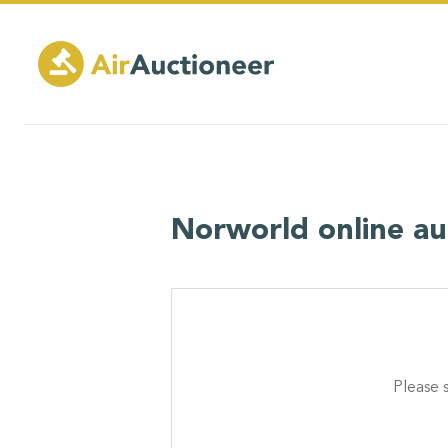
Skip
to
main
content
Norworld online au
Please s