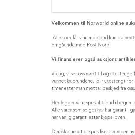
Velkommen til Norworld online auks
Alle som får vinnende bud kan og hente
omgående med Post Nord.
Vi finansierer også auksjons artikl
Viktig, vi ser oss nødt til og utesteng
vunnet budrundene, blir utestengt for o
timer etter man mottar beskjed fra oss,
Her legger vi ut spesial tilbud i begre
Alle varer som selges her har garanti, g
har vanlig garanti etter kjøps loven.
Der ikke annet er spesifisert er varen ny,