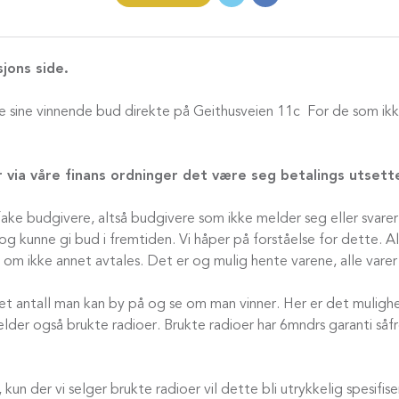
jons side.
 sine vinnende bud direkte på Geithusveien 11c For de som ikke
er via våre finans ordninger det være seg betalings utset
e fake budgivere, altså budgivere som ikke melder seg eller svar
g kunne gi bud i fremtiden. Vi håper på forståelse for dette. Al
 om ikke annet avtales. Det er og mulig hente varene, alle varer 
nset antall man kan by på og se om man vinner. Her er det muligh
jelder også brukte radioer. Brukte radioer har 6mndrs garanti så
 kun der vi selger brukte radioer vil dette bli utrykkelig spesifise