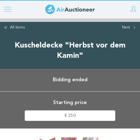
Skip
to
main
All items
Next
content
Kuscheldecke "Herbst vor dem
Kamin"
Bidding ended
Starting price
€ 250