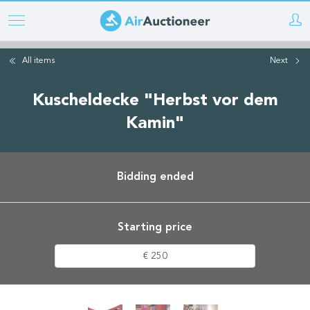
Skip
to
main
All items
Next
content
Kuscheldecke "Herbst vor dem
Kamin"
Bidding ended
Starting price
€ 250