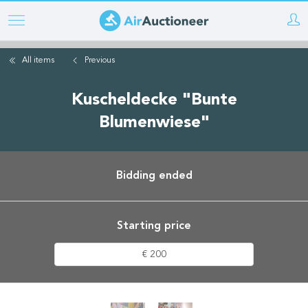
Skip
to
main
All items
Previous
content
Kuscheldecke "Bunte
Blumenwiese"
Bidding ended
Starting price
€ 200