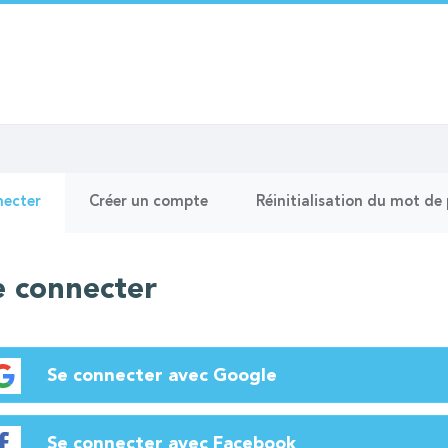
ts
(onglet
necter
Créer un compte
Réinitialisation du mot de
actif)
paux
e connecter
Se connecter avec Google
Se connecter avec Facebook