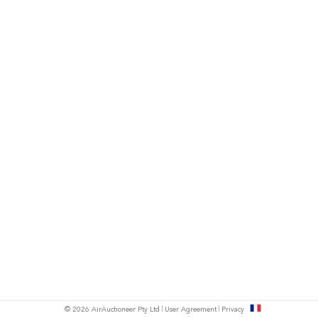
s
© 2026 AirAuctioneer Pty Ltd
User Agreement
Privacy