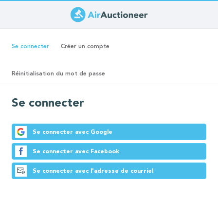
Aller
au
Onglets
contenu
(onglet
Se connecter
Créer un compte
principal
actif)
principaux
Réinitialisation du mot de passe
Se connecter
Se connecter avec Google
Se connecter avec Facebook
Se connecter avec l'adresse de courriel