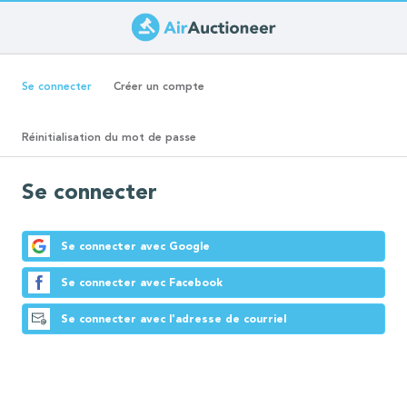
Aller
au
Onglets
contenu
(onglet
Se connecter
Créer un compte
principal
actif)
principaux
Réinitialisation du mot de passe
Se connecter
Se connecter avec Google
Se connecter avec Facebook
Se connecter avec l'adresse de courriel