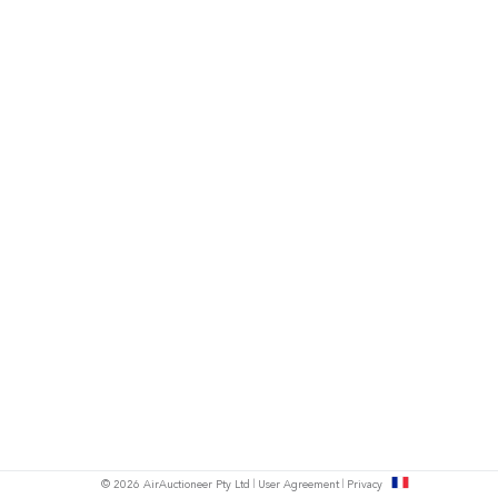
s
© 2026 AirAuctioneer Pty Ltd
User Agreement
Privacy