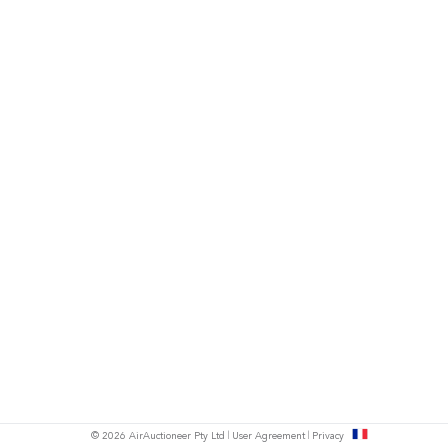
s
© 2026 AirAuctioneer Pty Ltd
User Agreement
Privacy