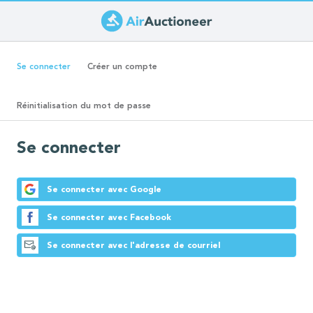
Aller
au
Onglets
contenu
(onglet
Se connecter
Créer un compte
principal
actif)
principaux
Réinitialisation du mot de passe
Se connecter
Se connecter avec Google
Se connecter avec Facebook
Se connecter avec l'adresse de courriel