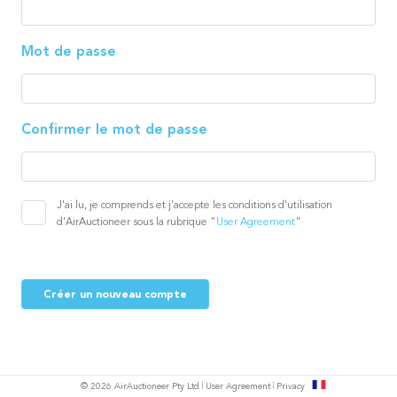
Mot de passe
Confirmer le mot de passe
J'ai lu, je comprends et j'accepte les conditions d'utilisation
d'AirAuctioneer sous la rubrique "
User Agreement
"
Créer un nouveau compte
s
© 2026 AirAuctioneer Pty Ltd
User Agreement
Privacy