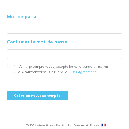
Mot de passe
Confirmer le mot de passe
J'ai lu, je comprends et j'accepte les conditions d'utilisation
d'AirAuctioneer sous la rubrique "
User Agreement
"
Créer un nouveau compte
s
© 2026 AirAuctioneer Pty Ltd
User Agreement
Privacy