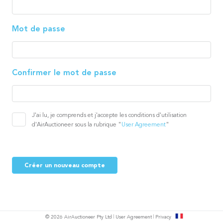
Mot de passe
Confirmer le mot de passe
J'ai lu, je comprends et j'accepte les conditions d'utilisation
d'AirAuctioneer sous la rubrique "
User Agreement
"
Créer un nouveau compte
s
© 2026 AirAuctioneer Pty Ltd
User Agreement
Privacy