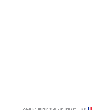
s
© 2026 AirAuctioneer Pty Ltd
User Agreement
Privacy