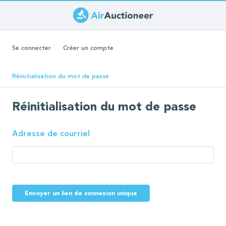
Aller
au
Onglets
contenu
Se connecter
Créer un compte
principal
principaux
(onglet
Réinitialisation du mot de passe
actif)
Réinitialisation du mot de passe
Adresse de courriel
Envoyer un lien de connexion unique