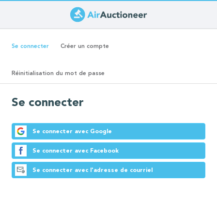
Aller
au
Onglets
contenu
(onglet
Se connecter
Créer un compte
principal
actif)
principaux
Réinitialisation du mot de passe
Se connecter
Se connecter avec Google
Se connecter avec Facebook
Se connecter avec l'adresse de courriel