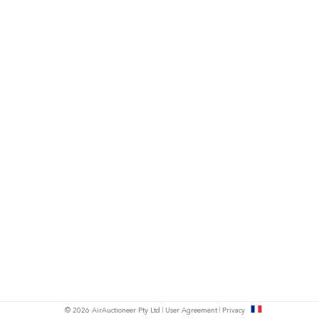
s
© 2026 AirAuctioneer Pty Ltd
User Agreement
Privacy