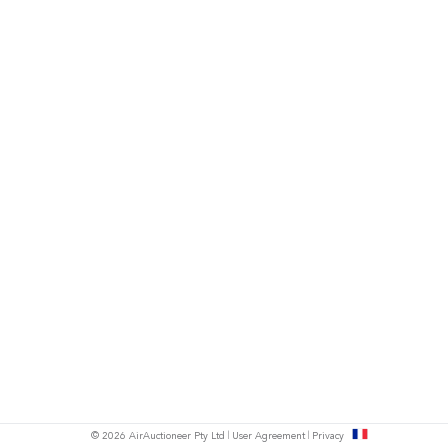
s
© 2026 AirAuctioneer Pty Ltd
User Agreement
Privacy