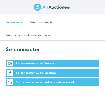
Aller
au
Onglets
contenu
(onglet
Se connecter
Créer un compte
principal
actif)
principaux
Réinitialisation du mot de passe
Se connecter
Se connecter avec Google
Se connecter avec Facebook
Se connecter avec l'adresse de courriel