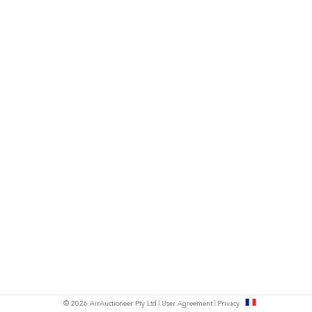
s
© 2026 AirAuctioneer Pty Ltd
User Agreement
Privacy