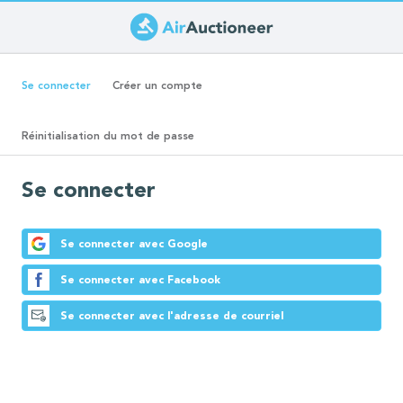
Aller
au
Onglets
contenu
(onglet
Se connecter
Créer un compte
principal
actif)
principaux
Réinitialisation du mot de passe
Se connecter
Se connecter avec Google
Se connecter avec Facebook
Se connecter avec l'adresse de courriel