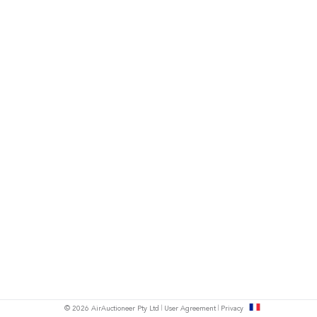
s
© 2026 AirAuctioneer Pty Ltd
User Agreement
Privacy