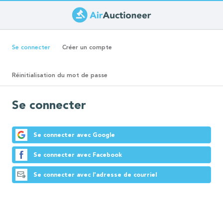
Aller
au
Onglets
contenu
(onglet
Se connecter
Créer un compte
principal
actif)
principaux
Réinitialisation du mot de passe
Se connecter
Se connecter avec Google
Se connecter avec Facebook
Se connecter avec l'adresse de courriel