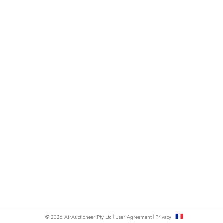
s
© 2026 AirAuctioneer Pty Ltd
User Agreement
Privacy