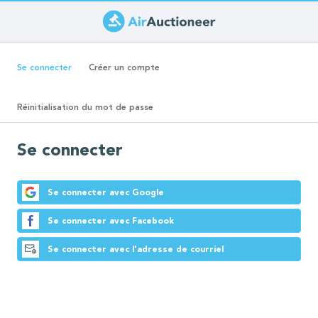
Aller
au
Onglets
contenu
(onglet
Se connecter
Créer un compte
principal
actif)
principaux
Réinitialisation du mot de passe
Se connecter
Se connecter avec Google
Se connecter avec Facebook
Se connecter avec l'adresse de courriel