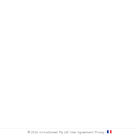
s
© 2026 AirAuctioneer Pty Ltd
User Agreement
Privacy