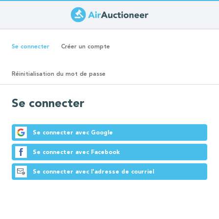
Aller
au
Onglets
contenu
(onglet
Se connecter
Créer un compte
principal
actif)
principaux
Réinitialisation du mot de passe
Se connecter
Se connecter avec Google
Se connecter avec Facebook
Se connecter avec l'adresse de courriel