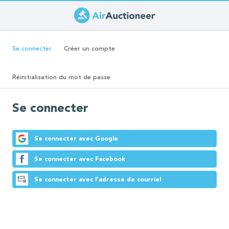
Aller
au
Onglets
contenu
(onglet
Se connecter
Créer un compte
principal
actif)
principaux
Réinitialisation du mot de passe
Se connecter
Se connecter avec Google
Se connecter avec Facebook
Se connecter avec l'adresse de courriel