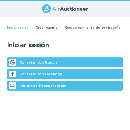
Pasar
al
Solapas
contenido
(solapa
Iniciar sesión
Crear cuenta
Restablecimiento de contraseña
principal
activa)
principales
Iniciar sesión
Conectar con Google
Conectar con Facebook
Iniciar sesión con mensaje