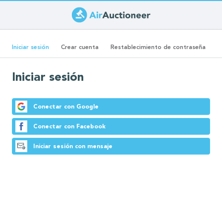
Pasar
al
Solapas
contenido
(solapa
Iniciar sesión
Crear cuenta
Restablecimiento de contraseña
principal
activa)
principales
Iniciar sesión
Conectar con Google
Conectar con Facebook
Iniciar sesión con mensaje