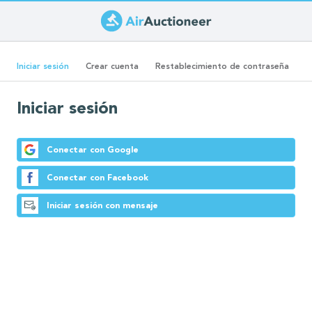
Pasar
al
Solapas
contenido
(solapa
Iniciar sesión
Crear cuenta
Restablecimiento de contraseña
principal
activa)
principales
Iniciar sesión
Conectar con Google
Conectar con Facebook
Iniciar sesión con mensaje