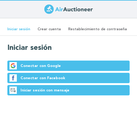
Pasar
al
Solapas
contenido
(solapa
Iniciar sesión
Crear cuenta
Restablecimiento de contraseña
principal
activa)
principales
Iniciar sesión
Conectar con Google
Conectar con Facebook
Iniciar sesión con mensaje