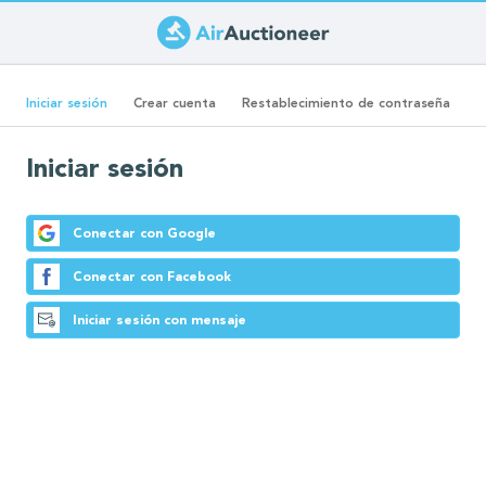
Pasar
al
Solapas
contenido
(solapa
Iniciar sesión
Crear cuenta
Restablecimiento de contraseña
principal
activa)
principales
Iniciar sesión
Conectar con Google
Conectar con Facebook
Iniciar sesión con mensaje