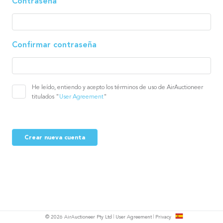
Contraseña
Confirmar contraseña
He leído, entiendo y acepto los términos de uso de AirAuctioneer
titulados "
User Agreement
"
Crear nueva cuenta
l
© 2026 AirAuctioneer Pty Ltd
User Agreement
Privacy