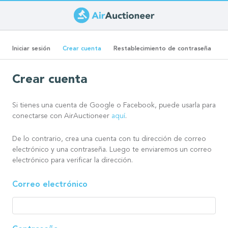
Pasar
al
Solapas
contenido
(solapa
Iniciar sesión
Crear cuenta
Restablecimiento de contraseña
principal
activa)
principales
Crear cuenta
Si tienes una cuenta de Google o Facebook, puede usarla para
conectarse con AirAuctioneer
aquí
.
De lo contrario, crea una cuenta con tu dirección de correo
electrónico y una contraseña. Luego te enviaremos un correo
electrónico para verificar la dirección.
Correo electrónico