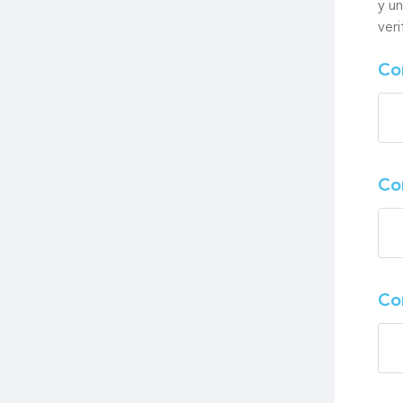
y u
veri
Co
Co
Co