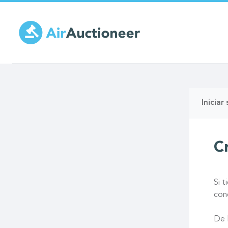
Pasar
al
contenido
principal
Solap
Iniciar
princi
C
Si 
con
De 