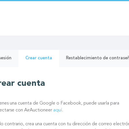
as
(solapa
 sesión
Crear cuenta
Restablecimiento de contrase
activa)
pales
rear cuenta
tienes una cuenta de Google o Facebook, puede usarla para
ectarse con AirAuctioneer
aquí
.
lo contrario, crea una cuenta con tu dirección de correo electró