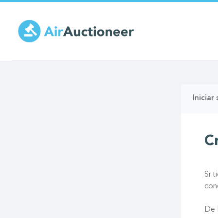
Pasar
al
contenido
principal
Solap
Iniciar
princi
C
Si 
con
De 