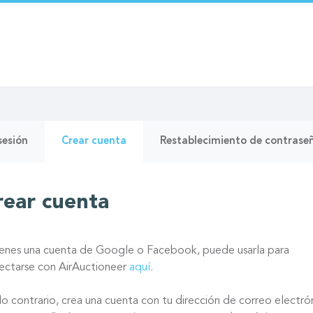
as
(solapa
 sesión
Crear cuenta
Restablecimiento de contrase
activa)
pales
rear cuenta
tienes una cuenta de Google o Facebook, puede usarla para
ectarse con AirAuctioneer
aquí
.
lo contrario, crea una cuenta con tu dirección de correo electró