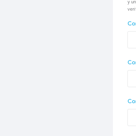
y u
veri
Co
Co
Co