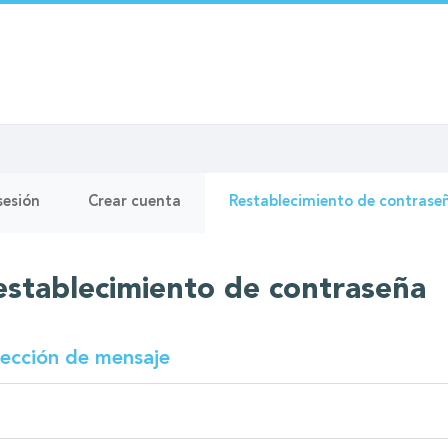
as
 sesión
Crear cuenta
Restablecimiento de contrase
pales
establecimiento de contraseña
rección de mensaje