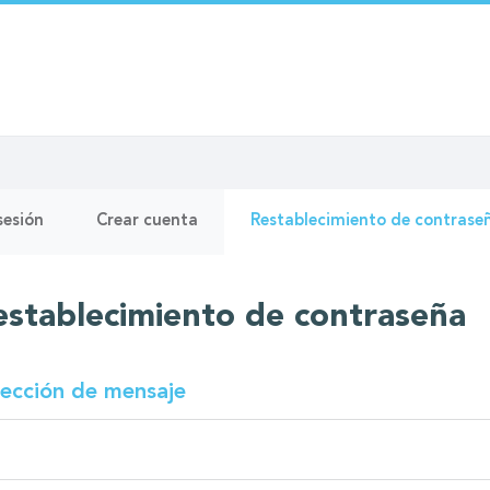
as
 sesión
Crear cuenta
Restablecimiento de contrase
pales
establecimiento de contraseña
rección de mensaje