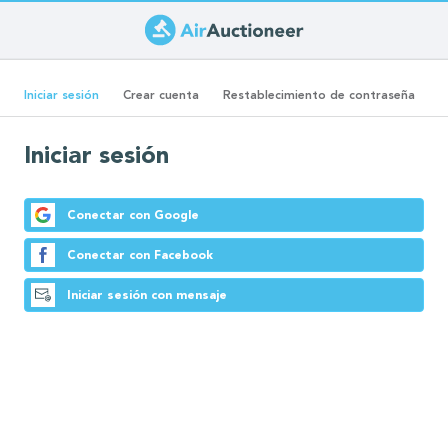
Pasar
al
Solapas
contenido
(solapa
Iniciar sesión
Crear cuenta
Restablecimiento de contraseña
principal
activa)
principales
Iniciar sesión
Conectar con Google
Conectar con Facebook
Iniciar sesión con mensaje