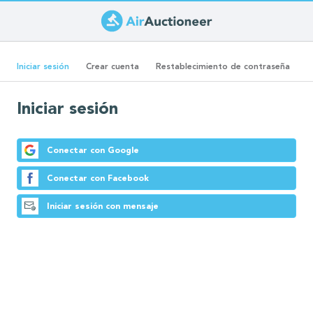
Pasar
al
Solapas
contenido
(solapa
Iniciar sesión
Crear cuenta
Restablecimiento de contraseña
principal
activa)
principales
Iniciar sesión
Conectar con Google
Conectar con Facebook
Iniciar sesión con mensaje