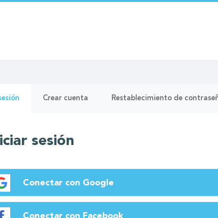
as
(solapa
 sesión
Crear cuenta
Restablecimiento de contrase
activa)
pales
iciar sesión
Conectar con Google
Conectar con Facebook