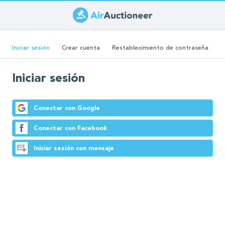
Pasar
al
Solapas
contenido
(solapa
Iniciar sesión
Crear cuenta
Restablecimiento de contraseña
principal
activa)
principales
Iniciar sesión
Conectar con Google
Conectar con Facebook
Iniciar sesión con mensaje