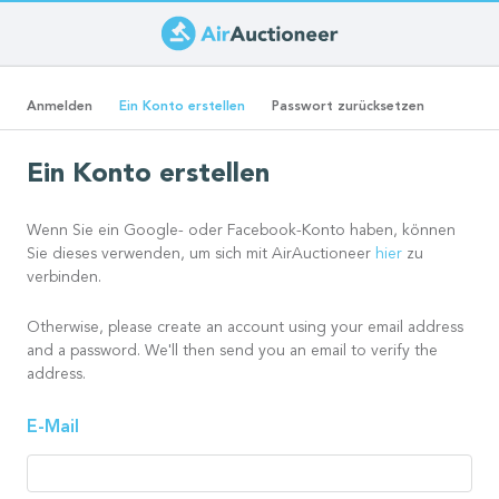
Direkt
zum
Primäre
Inhalt
(aktiver
Anmelden
Ein Konto erstellen
Passwort zurücksetzen
Reiter)
Reiter
Ein Konto erstellen
Wenn Sie ein Google- oder Facebook-Konto haben, können
Sie dieses verwenden, um sich mit AirAuctioneer
hier
zu
verbinden.
Otherwise, please create an account using your email address
and a password. We'll then send you an email to verify the
address.
E-Mail