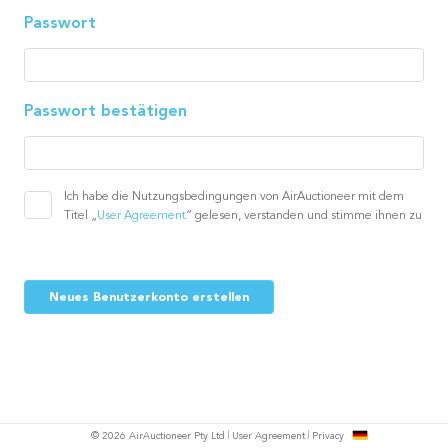
Passwort
Passwort bestätigen
Ich habe die Nutzungsbedingungen von AirAuctioneer mit dem
Titel „
User Agreement
“ gelesen, verstanden und stimme ihnen zu
Neues Benutzerkonto erstellen
h
© 2026 AirAuctioneer Pty Ltd
User Agreement
Privacy