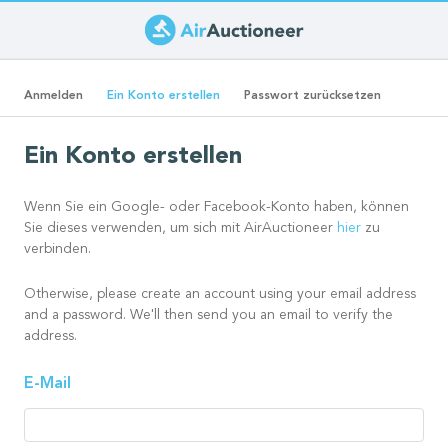
Direkt
zum
Primäre
Inhalt
(aktiver
Anmelden
Ein Konto erstellen
Passwort zurücksetzen
Reiter)
Reiter
Ein Konto erstellen
Wenn Sie ein Google- oder Facebook-Konto haben, können
Sie dieses verwenden, um sich mit AirAuctioneer
hier
zu
verbinden.
Otherwise, please create an account using your email address
and a password. We'll then send you an email to verify the
address.
E-Mail