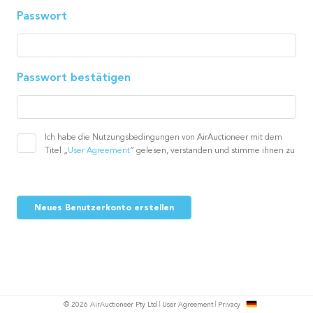
Passwort
Passwort bestätigen
Ich habe die Nutzungsbedingungen von AirAuctioneer mit dem
Titel „
User Agreement
“ gelesen, verstanden und stimme ihnen zu
Neues Benutzerkonto erstellen
h
© 2026 AirAuctioneer Pty Ltd
User Agreement
Privacy