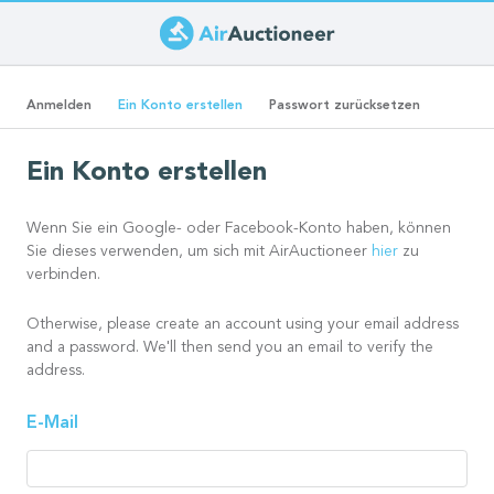
Direkt
zum
Primäre
Inhalt
(aktiver
Anmelden
Ein Konto erstellen
Passwort zurücksetzen
Reiter)
Reiter
Ein Konto erstellen
Wenn Sie ein Google- oder Facebook-Konto haben, können
Sie dieses verwenden, um sich mit AirAuctioneer
hier
zu
verbinden.
Otherwise, please create an account using your email address
and a password. We'll then send you an email to verify the
address.
E-Mail