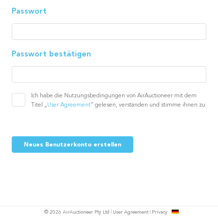
Passwort
Passwort bestätigen
Ich habe die Nutzungsbedingungen von AirAuctioneer mit dem
Titel „
User Agreement
“ gelesen, verstanden und stimme ihnen zu
Neues Benutzerkonto erstellen
h
© 2026 AirAuctioneer Pty Ltd
User Agreement
Privacy