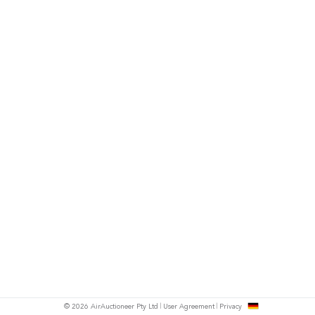
h
© 2026 AirAuctioneer Pty Ltd
User Agreement
Privacy