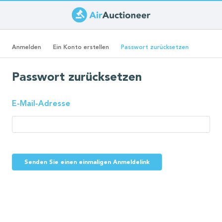
Direkt
zum
Primäre
Inhalt
(aktiver
Anmelden
Ein Konto erstellen
Passwort zurücksetzen
Reiter)
Reiter
Passwort zurücksetzen
E-Mail-Adresse
Senden Sie einen einmaligen Anmeldelink