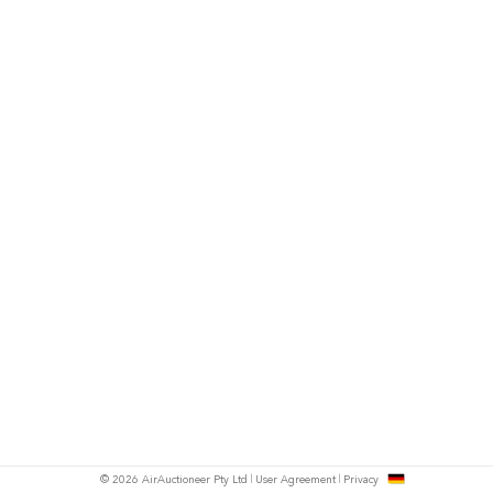
h
© 2026 AirAuctioneer Pty Ltd
User Agreement
Privacy