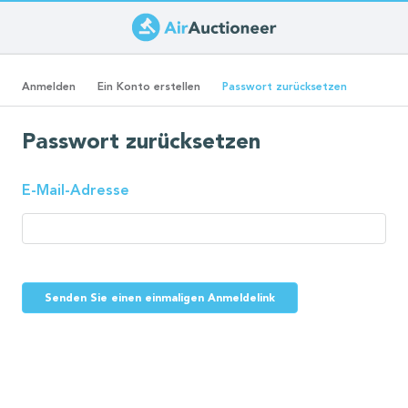
Direkt
zum
Primäre
Inhalt
(aktiver
Anmelden
Ein Konto erstellen
Passwort zurücksetzen
Reiter)
Reiter
Passwort zurücksetzen
E-Mail-Adresse
Senden Sie einen einmaligen Anmeldelink