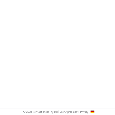
h
© 2026 AirAuctioneer Pty Ltd
User Agreement
Privacy