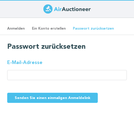
Direkt
zum
Primäre
Inhalt
(aktiver
Anmelden
Ein Konto erstellen
Passwort zurücksetzen
Reiter)
Reiter
Passwort zurücksetzen
E-Mail-Adresse
Senden Sie einen einmaligen Anmeldelink