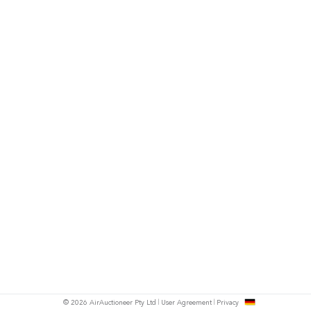
h
© 2026 AirAuctioneer Pty Ltd
User Agreement
Privacy