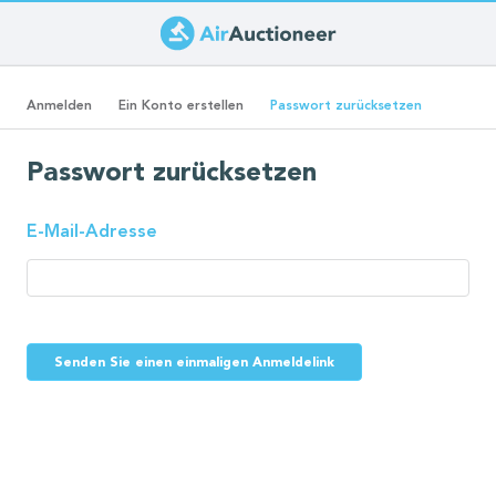
Direkt
zum
Primäre
Inhalt
(aktiver
Anmelden
Ein Konto erstellen
Passwort zurücksetzen
Reiter)
Reiter
Passwort zurücksetzen
E-Mail-Adresse
Senden Sie einen einmaligen Anmeldelink