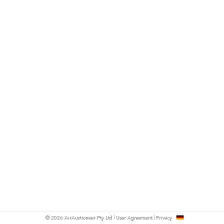
h
© 2026 AirAuctioneer Pty Ltd
User Agreement
Privacy