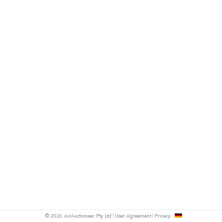
h
© 2026 AirAuctioneer Pty Ltd
User Agreement
Privacy