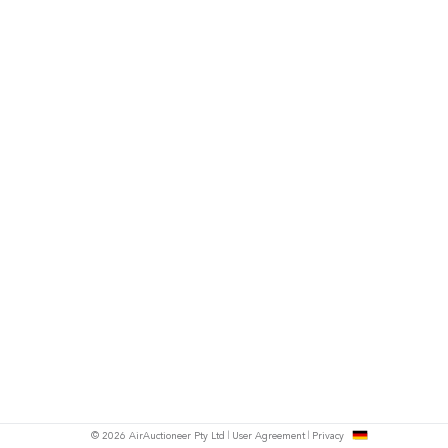
h
© 2026 AirAuctioneer Pty Ltd
User Agreement
Privacy