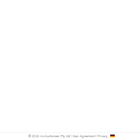
h
© 2026 AirAuctioneer Pty Ltd
User Agreement
Privacy