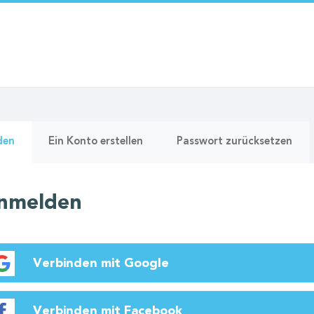
re
(aktiver
den
Ein Konto erstellen
Passwort zurücksetzen
Reiter)
nmelden
Verbinden mit Google
Verbinden mit Facebook