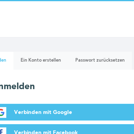
re
(aktiver
den
Ein Konto erstellen
Passwort zurücksetzen
Reiter)
nmelden
Verbinden mit Google
Verbinden mit Facebook