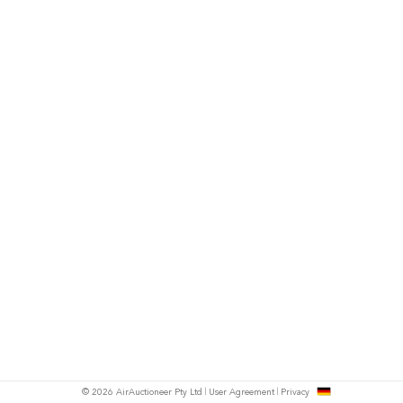
h
© 2026 AirAuctioneer Pty Ltd
User Agreement
Privacy