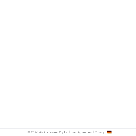
h
© 2026 AirAuctioneer Pty Ltd
User Agreement
Privacy