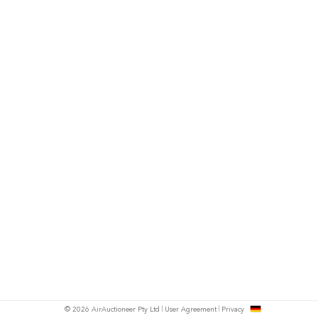
h
© 2026 AirAuctioneer Pty Ltd
User Agreement
Privacy